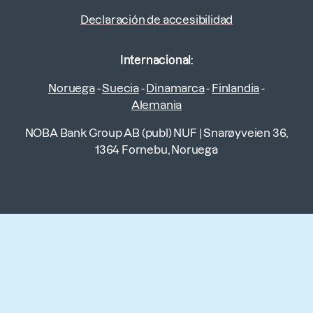
Declaración de accesibilidad
Internacional:
Noruega
-
Suecia
-
Dinamarca
-
Finlandia
-
Alemania
NOBA Bank Group AB (publ) NUF
|
Snarøyveien 36,
1364 Fornebu, Noruega