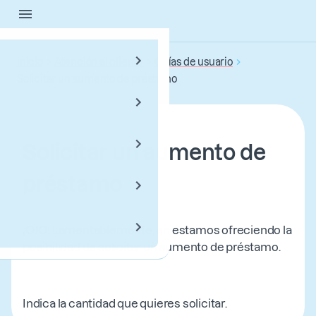
Saltar
al
contenido
Inicio
Atención al cliente
Guías de usuario
principal
Solicitar un aumento de préstamo
Solicitar un aumento de
préstamo
¡OJO! Lamentablemente, en estamos ofreciendo la
posibilidad de solicitar un aumento de préstamo.
Indica la cantidad que quieres solicitar.