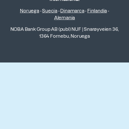
Noruega
-
Suecia
-
Dinamarca
-
Finlandia
-
Alemania
NOBA Bank Group AB (publ) NUF
|
Snarøyveien 36,
1364 Fornebu, Noruega