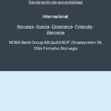
Declaración de accesibilidad
Internacional:
Noruega
-
Suecia
-
Dinamarca
-
Finlandia
-
Alemania
NOBA Bank Group AB (publ) NUF
|
Snarøyveien 36,
1364 Fornebu, Noruega