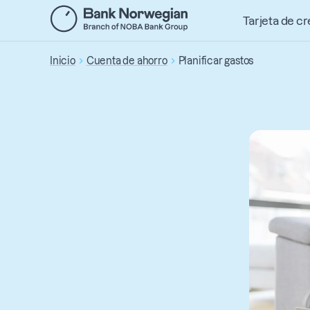
Saltar
Tarjeta de cr
al
contenido
Inicio
Cuenta de ahorro
Planificar gastos
principal