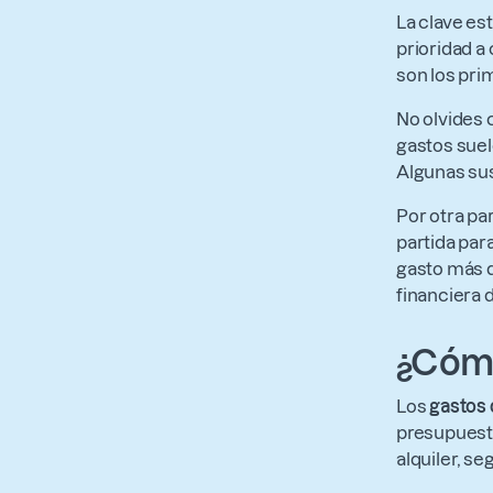
La clave es
prioridad a
son los pri
No olvides 
gastos suel
Algunas sus
Por otra pa
partida par
gasto más q
financiera d
¿Cómo
Los
gastos 
presupuesto
alquiler, se