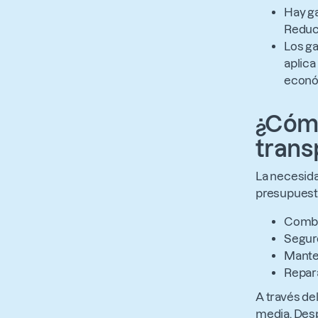
Hay ga
Reduci
Los ga
aplica
econó
¿Cómo
trans
La necesida
presupuesto
Combu
Segur
Mante
Repar
A través del
media. Desp