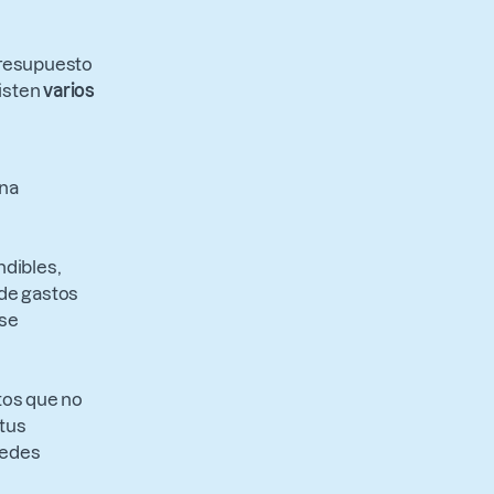
presupuesto
isten
varios
una
ndibles,
 de gastos
 se
tos que no
 tus
uedes