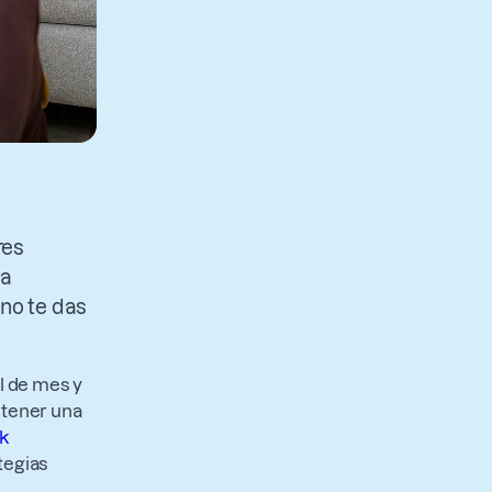
res
la
no te das
l de mes y
ntener una
k
tegias