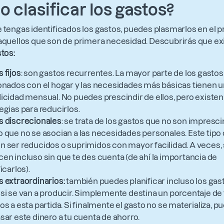
 clasificar los gastos?
 tengas identificados los gastos, puedes plasmarlos en el 
aquellos que son de primera necesidad. Descubrirás que ex
stos:
 fijos
: son gastos recurrentes. La mayor parte de los gastos
onados con el hogar y las necesidades más básicas tienen 
icidad mensual. No puedes prescindir de ellos, pero existen
egias para reducirlos.
s discrecionales
: se trata de los gastos que no son impresci
 que no se asocian a las necesidades personales. Este tipo
 ser reducidos o suprimidos con mayor facilidad. A veces,
en incluso sin que te des cuenta (de ahí la importancia de
icarlos).
 extraordinarios:
también puedes planificar incluso los gas
si se van a producir. Simplemente destina un porcentaje de
os a esta partida. Si finalmente el gasto no se materializa, p
sar este dinero a tu cuenta de ahorro.