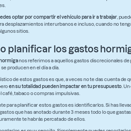
es.
edes optar por compartir el vehículo para ir a trabajar
, puede
ara desplazamientos interurbanos e incluso, cuando no tengas
lgunos sitios.
 planificar los gastos hormi
 hormiga
nos referimos a aquellos gastos discrecionales d
se producen en el día a día.
ístico de estos gastos es que, a veces no te das cuenta de 
pero
en su totalidad pueden impactar en tu presupuesto
. Un
l café, tabaco o compras impulsivas.
e para planificar estos gastos es identificarlos. Si has lleva
 gastos que has anotado durante 3 meses todo lo que gastas 
uramente te habrás percatado de ellos.
bordarlos es muy sencillo. Simplemente puedes recortarlo