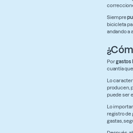
correccion
Siempre
pu
bicicleta p
andando a a
¿Cómo
Por
gastos
cuantía que 
Lo caracter
producen, 
puede ser e
Lo important
registro de
gastas, seg
Después, a