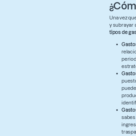
¿Cómo
Una vez que
y subrayar 
tipos de ga
Gastos
relaci
period
estrat
Gasto
puesto
pueden
produc
identif
Gastos
sabes 
ingres
traspa