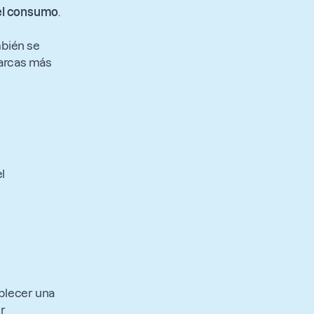
 el consumo
.
mbién se
marcas más
l
ablecer una
er