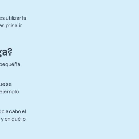
s utilizar la
 prisa, ir
ga?
e pequeña
que se
 ejemplo
do a cabo el
y en qué lo
s