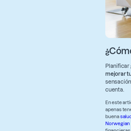
¿Cómo 
Planificar
mejorar t
sensación
cuenta.
En este art
apenas tene
buena
salu
Norwegian
financieras