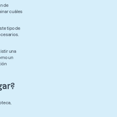
en de
minar cuáles
ste tipo de
ecesarios.
istir una
como un
tión
gar?
oteca,