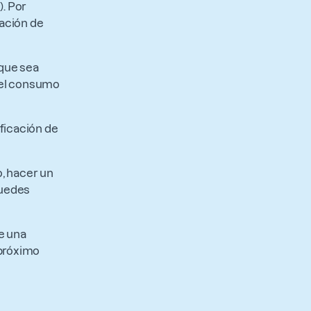
. Por
cación de
 que sea
 del consumo
ificación de
o, hacer un
puedes
te una
 próximo