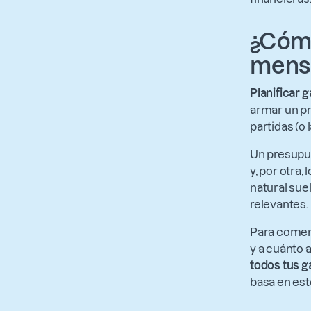
¿Cómo
mens
Planificar 
armar un pr
partidas (o 
Un presupue
y, por otra
natural sue
relevantes.
Para comen
y a cuánto 
todos tus g
basa en este