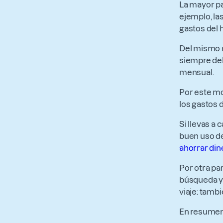
La mayor pa
ejemplo, la
gastos del 
Del mismo m
siempre del
mensual.
Por este mo
los gastos 
Si llevas a
buen uso de 
ahorrar din
Por otra pa
búsqueda y
viaje: tamb
En resumen