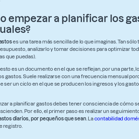
 empezar a planificar los ga
uales?
gastos
es una tarea más sencilla de lo que imaginas. Tan sólo
esupuesto, analizarlo y tomar decisiones para optimizar to
las que puedas).
sto es un documento en el que se reflejan, por una parte, l
, los gastos. Suele realizarse con una frecuencia mensual po
le ser un ciclo en el que se producen los ingresos y los gast
zar a planificar gastos debes tener consciencia de cómo 
ascienden. Por ello, el primer paso es realizar un seguimient
astos diarios, por pequeños que sean
. La
contabilidad domé
 registro.