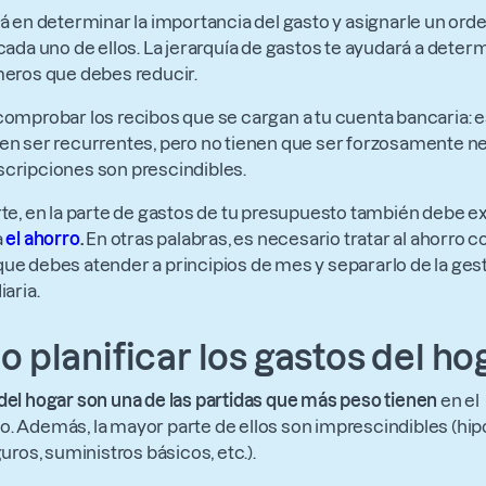
tá en determinar la importancia del gasto y asignarle un ord
 cada uno de ellos. La jerarquía de gastos te ayudará a deter
meros que debes reducir.
comprobar los recibos que se cargan a tu cuenta bancaria: e
en ser recurrentes, pero no tienen que ser forzosamente n
cripciones son prescindibles.
rte, en la parte de gastos de tu presupuesto también debe ex
a
el ahorro
.
En otras palabras, es necesario tratar al ahorro 
ue debes atender a principios de mes y separarlo de la ges
iaria.
 planificar los gastos del ho
del hogar son una de las partidas que más peso tienen
en el
. Además, la mayor parte de ellos son imprescindibles (hip
guros, suministros básicos, etc.).