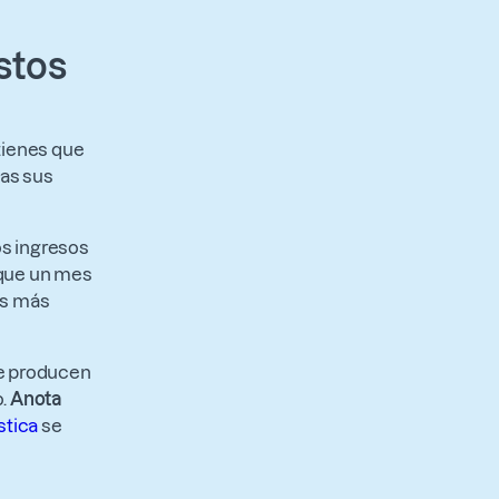
stos
 tienes que
das sus
os ingresos
rque un mes
os más
se producen
o.
Anota
stica
se