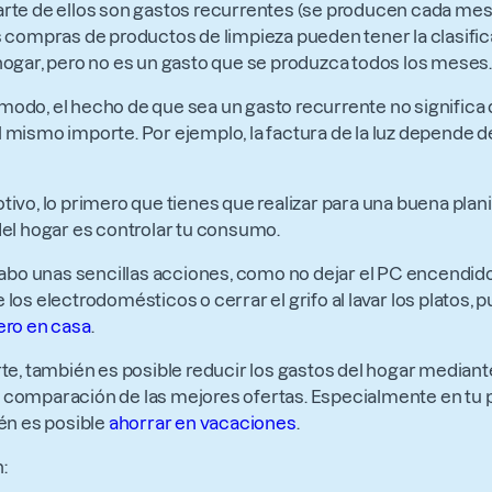
rte de ellos son gastos recurrentes (se producen cada mes)
s compras de productos de limpieza pueden tener la clasifi
hogar, pero no es un gasto que se produzca todos los meses.
odo, el hecho de que sea un gasto recurrente no significa
 mismo importe. Por ejemplo, la factura de la luz depende
tivo, lo primero que tienes que realizar para una buena plan
del hogar es controlar tu consumo.
 cabo unas sencillas acciones, como no dejar el PC encendid
los electrodomésticos o cerrar el grifo al lavar los platos, 
ero en casa
.
rte, también es posible reducir los gastos del hogar median
 comparación de las mejores ofertas. Especialmente en tu
ién es posible
ahorrar en vacaciones
.
: